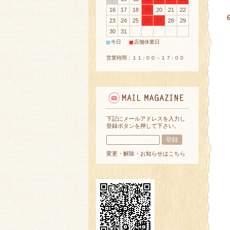
16
17
18
19
20
21
22
23
24
25
26
27
28
29
30
31
■
■
今日
店舗休業日
営業時間：１１:００－１７:００
下記にメールアドレスを入力し
登録ボタンを押して下さい。
変更・解除・お知らせはこちら