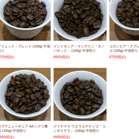
グリュック・ブレンド (100g) 中深
インドネシア・マンデリン「タノ
コロンビア・スプ
煎り
バタック」 (100g) 中深煎り
ゴ (100g) 中深煎り
720
(税込)
¥800
(税込)
¥750
(税込)
パプアニューギニア AA シグリ農
グァテマラ ウエウエテナンゴ「コ
 (100g) 中深煎り
ンポステラ」 (100g) 中深煎り
800
(税込)
¥800
(税込)