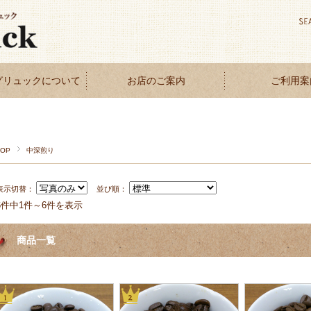
グリュックについて
お店のご案内
ご利用案
TOP
中深煎り
表示切替：
並び順：
6件中1件～6件を表示
商品一覧