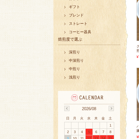
ギフト
ブレンド
ストレート
コーヒー器具
焙煎度で選ぶ
深煎り
¥
中深煎り
中煎り
浅煎り
2026/08
日
月
火
水
木
金
土
1
園
2
3
4
5
6
7
8
¥
9
10
11
12
13
14
15