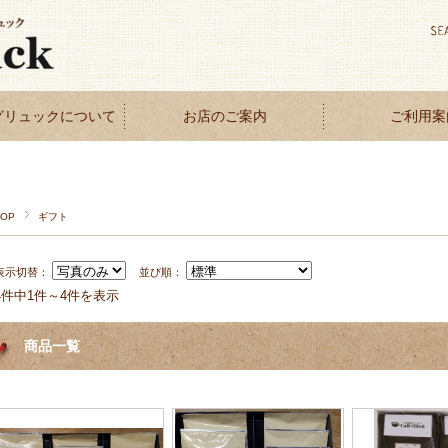
グリュックについて
お店のご案内
ご利用案
TOP
ギフト
表示切替：
並び順：
4件中1件～4件を表示
商品一覧