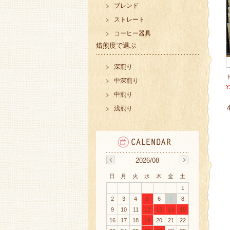
ブレンド
ストレート
コーヒー器具
焙煎度で選ぶ
深煎り
中深煎り
¥
中煎り
浅煎り
2026/08
日
月
火
水
木
金
土
1
2
3
4
5
6
7
8
9
10
11
12
13
14
15
16
17
18
19
20
21
22