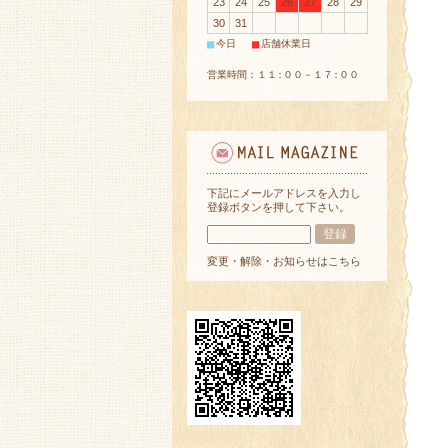
23
24
25
26
27
28
29
30
31
■
■
今日
店舗休業日
営業時間：１１:００－１７:００
下記にメールアドレスを入力し
登録ボタンを押して下さい。
変更・解除・お知らせはこちら