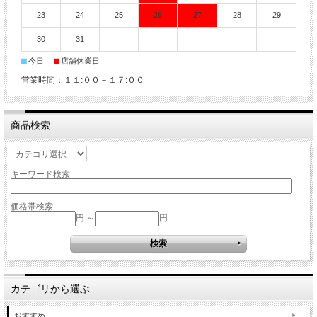
23
24
25
26
27
28
29
30
31
■
■
今日
店舗休業日
営業時間：１１:００－１７:００
商品検索
キーワード検索
価格帯検索
円 ～
円
カテゴリから選ぶ
おすすめ