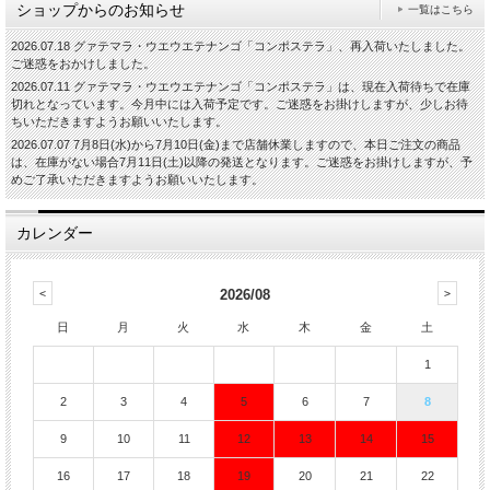
ショップからのお知らせ
一覧はこちら
2026.07.18 グァテマラ・ウエウエテナンゴ「コンポステラ」、再入荷いたしました。
ご迷惑をおかけしました。
2026.07.11 グァテマラ・ウエウエテナンゴ「コンポステラ」は、現在入荷待ちで在庫
切れとなっています。今月中には入荷予定です。ご迷惑をお掛けしますが、少しお待
ちいただきますようお願いいたします。
2026.07.07 7月8日(水)から7月10日(金)まで店舗休業しますので、本日ご注文の商品
は、在庫がない場合7月11日(土)以降の発送となります。ご迷惑をお掛けしますが、予
めご了承いただきますようお願いいたします。
カレンダー
2026/08
日
月
火
水
木
金
土
1
2
3
4
5
6
7
8
9
10
11
12
13
14
15
16
17
18
19
20
21
22