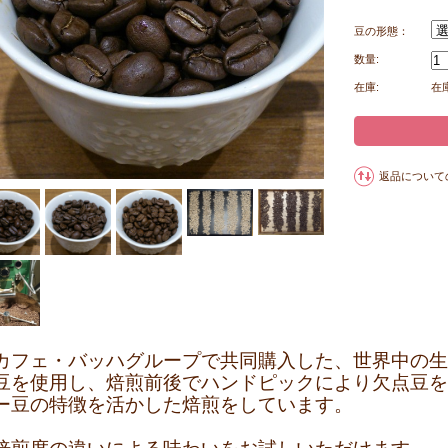
豆の形態：
数量:
在庫:
在
返品について
カフェ・バッハグループで共同購入した、世界中の生
豆を使用し、焙煎前後でハンドピックにより欠点豆を
ー豆の特徴を活かした焙煎をしています。