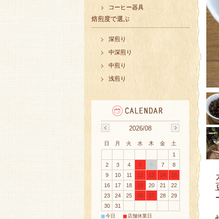
コーヒー器具
焙煎度で選ぶ
深煎り
中深煎り
中煎り
浅煎り
2026/08
日
月
火
水
木
金
土
1
2
3
4
5
6
7
8
9
10
11
12
13
14
15
16
17
18
19
20
21
22
23
24
25
26
27
28
29
30
31
■
■
今日
店舗休業日